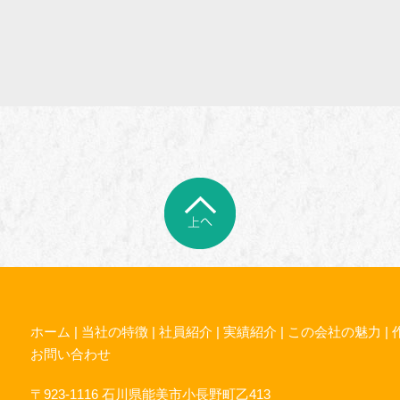
ホーム
|
当社の特徴
|
社員紹介
|
実績紹介
|
この会社の魅力
|
お問い合わせ
〒923-1116 石川県能美市小長野町乙413