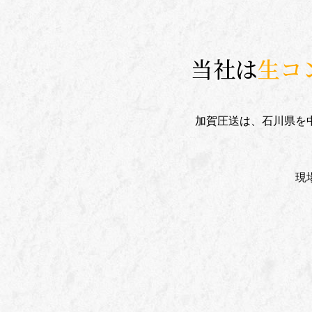
当社は
生コ
加賀圧送は、石川県を
現